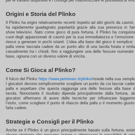
per le varianti disponibili e i consigli per massimizzare le possibilità di vinc
Origini e Storia del Plinko
Il Plinko ha origini relativamente recenti rispetto ad altri giochi da casinò
ha rapidamente guadagnato popolarità grazie alla sua presenza in fa
show televisivi. Nato come gioco di pura fortuna, il Plinko ha conquista
cuori degli appassionati di casinò per la sua immediatezza e l’emozione
riesce a generare in pochi istanti. L’idea alla base del gioco è semplice:
palla viene lasciata cadere da un punto alto di una tavola forata e rimb
casualmente tra i chiodi, fino a raggiungere una delle fessure numerate 
base, ognuna con un diverso valore di vincita.
Come Si Gioca al Plinko?
Il fulcro del Plinko
https://www.perininavi.it/plinko/
risiede nella sua semplic
I giocatori devono semplicemente scegliere un punto da cui lasciar cader
palla e aspettare che questa raggiunga una delle fessure alla base d
tavola. Nonostante il risultato dipenda principalmente dalla fortuna, al
giocatori affermano di avere delle tecniche per influenzare leggerm
l’esito, come scegliere il punto di rilascio della palla o il momento giusto
farla cadere.
Strategie e Consigli per il Plinko
Anche se il Plinko è un gioco principalmente basato sulla fortuna, esis