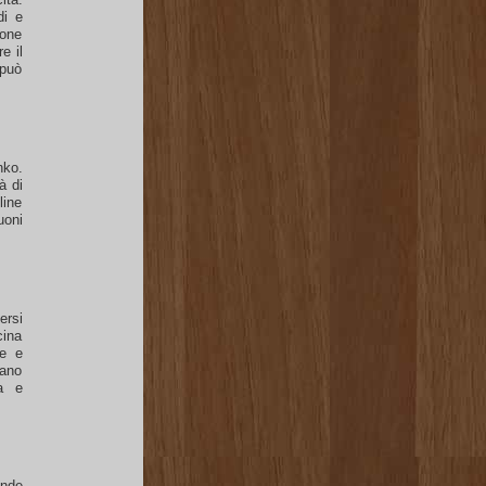
ita.
di e
ione
e il
 può
nko.
à di
line
oni
ersi
cina
ne e
eano
ca e